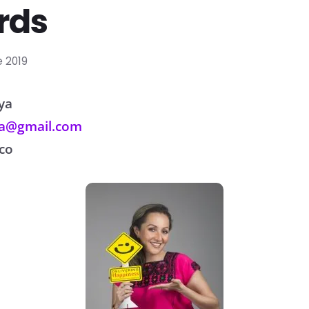
rds
 2019
ya
a@gmail.com
co