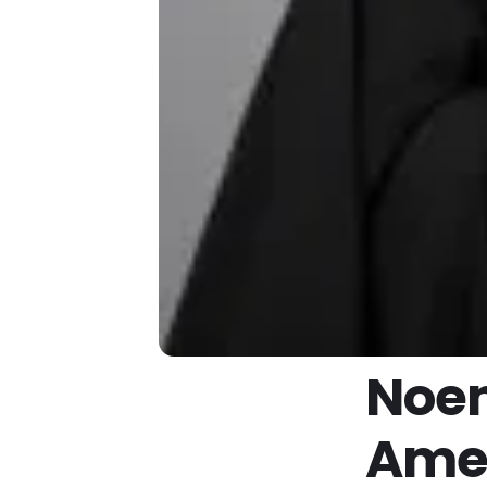
Noem
Amer