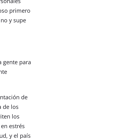
rsonales
oso primero
mino y supe
a gente para
nte
ntación de
a de los
iten los
 en estrés
d, y el país