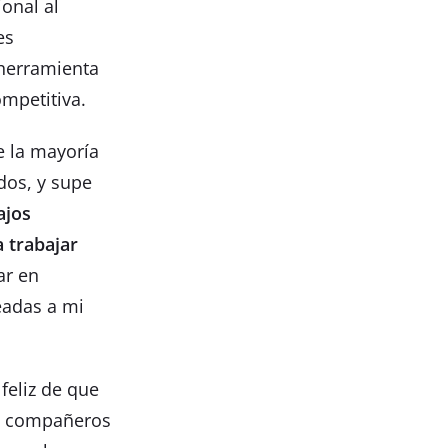
ional al
es
 herramienta
ompetitiva.
e la mayoría
idos, y supe
ajos
a trabajar
ar en
eadas a mi
feliz de que
s y compañeros