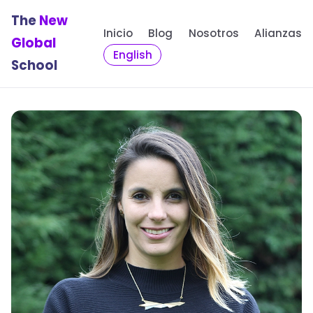
The
New
Inicio
Blog
Nosotros
Alianzas
Global
English
School