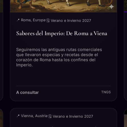
📍 Roma, Europa
·
🗓 Verano e Invierno 2027
Sabores del Imperio: De Roma a Viena
Seguiremos las antiguas rutas comerciales
que llevaron especias y recetas desde el
corazón de Roma hasta los confines del
Imperio.
A consultar
TNGS
VIAJE
📍 Vienna, Austria
·
🗓 Verano e Invierno 2027