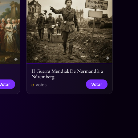
II Guerra Mundial: De Normandía a
Núremberg
0
Votar
Votar
votos