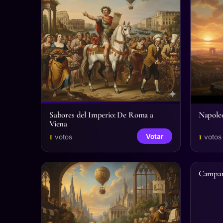
Sabores del Imperio: De Roma a
Napoleó
Viena
1
1
Votar
votos
votos
Campam