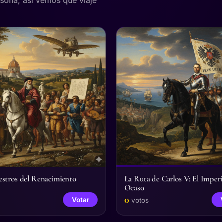
stros del Renacimiento
La Ruta de Carlos V: El Imperi
Ocaso
0
Votar
votos