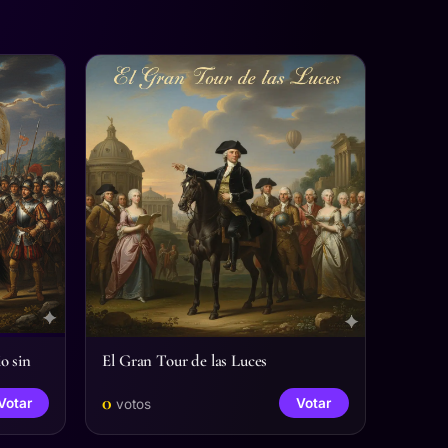
o sin
El Gran Tour de las Luces
0
Votar
Votar
votos