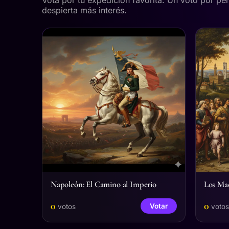
despierta más interés.
Napoleón: El Camino al Imperio
Los Mae
0
0
Votar
votos
votos