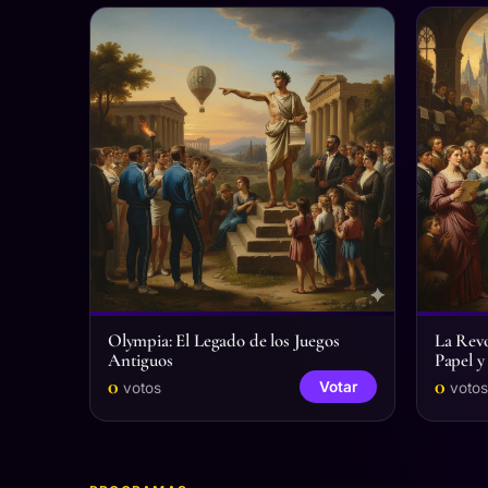
Olympia: El Legado de los Juegos
La Revo
Antiguos
Papel 
0
0
Votar
votos
votos