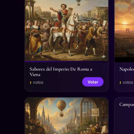
Sabores del Imperio: De Roma a
Napoleó
Viena
1
1
Votar
votos
votos
Campam