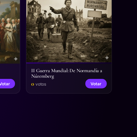
II Guerra Mundial: De Normandía a
Núremberg
0
Votar
Votar
votos