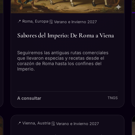
📍 Roma, Europa
·
🗓 Verano e Invierno 2027
Sabores del Imperio: De Roma a Viena
Seguiremos las antiguas rutas comerciales
que llevaron especias y recetas desde el
corazón de Roma hasta los confines del
Imperio.
A consultar
TNGS
VIAJE
📍 Vienna, Austria
·
🗓 Verano e Invierno 2027