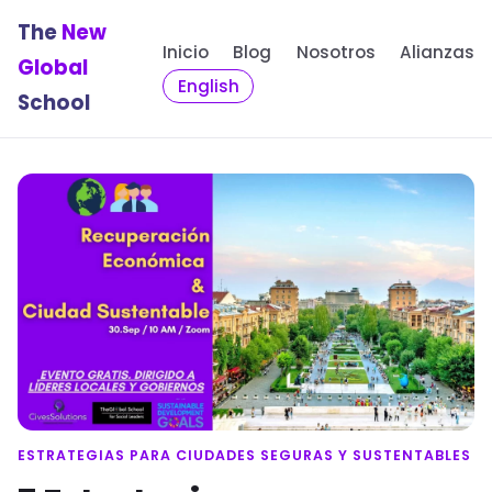
The
New
Inicio
Blog
Nosotros
Alianzas
Global
English
School
ESTRATEGIAS PARA CIUDADES SEGURAS Y SUSTENTABLES